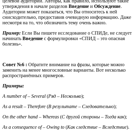
целевой аудитории. Авторы, как правило, используют такие
утверждения в начале разделов
Введение
и
Обсуждение
.
Аудитории может показаться, что Вы относитесь к ней
снисходительно, предоставив очевидную информацию. Даже
несмотря на то, что обозначить тему очень важно.
Пример
:
Если Вы пишете исследование о СПИДе, не следует
начинать
Введение
с формулировки «СПИД – это опасная
болезнь».
Совет №6 :
Обратите внимание на фразы, которые можно
заменить на менее многословные варианты. Вот несколько
распространённых примеров.
Примеры:
A number of
–
Several
(
Ряд
–
Несколько
);
As a result
–
Therefore
(
В результате
–
Следовательно
);
On the other hand
–
Whereas
(
С
другой
стороны
–
Тогда
как
);
As a consequence of
–
Owing to
(
Как
следствие
–
Вследствие
).