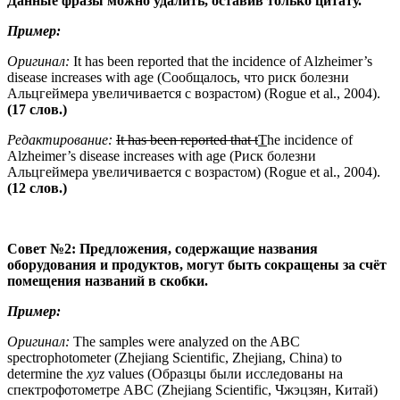
Данные фразы можно удалить, оставив только цитату.
Пример:
Оригинал:
It has been reported that the incidence of Alzheimer’s
disease increases with age (Сообщалось, что риск болезни
Альцгеймера увеличивается с возрастом) (Rogue et al., 2004).
(17 слов.)
Редактирование:
It
has
been
reported
that
t
T
he incidence of
Alzheimer’s disease increases with age (Риск болезни
Альцгеймера увеличивается с возрастом) (Rogue et al., 2004).
(12 слов.)
Совет №2: Предложения, содержащие названия
оборудования и продуктов, могут быть сокращены за счёт
помещения названий в скобки.
Пример:
Оригинал:
The samples were analyzed on the ABC
spectrophotometer (Zhejiang Scientific, Zhejiang, China) to
determine the
xyz
values (Образцы были исследованы на
спектрофотометре ABC (Zhejiang Scientific, Чжэцзян, Китай)