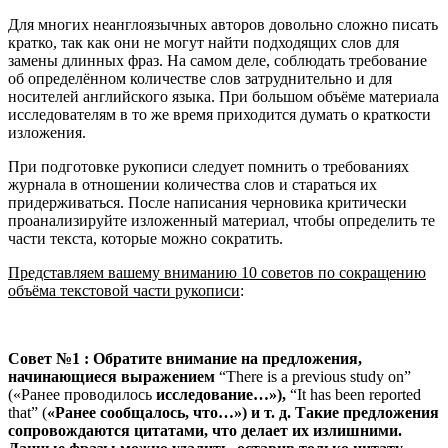
Для многих неанглоязычных авторов довольно сложно писать
кратко, так как они не могут найти подходящих слов для
замены длинных фраз. На самом деле, соблюдать требование
об определённом количестве слов затруднительно и для
носителей английского языка. При большом объёме материала
исследователям в то же время приходится думать о краткости
изложения.
При подготовке рукописи следует помнить о требованиях
журнала в отношении количества слов и стараться их
придерживаться. После написания черновика критически
проанализируйте изложенный материал, чтобы определить те
части текста, которые можно сократить.
Представляем вашему вниманию 10 советов по сокращению
объёма текстовой части рукописи
:
Совет №1 : Обратите внимание на предложения,
начинающиеся выражением
“There is a previous study on”
(«Ранее проводилось
исследование…»),
“It has been reported
that” (
«Ранее сообщалось, что…») и т. д. Такие предложения
сопровождаются цитатами, что делает их излишними.