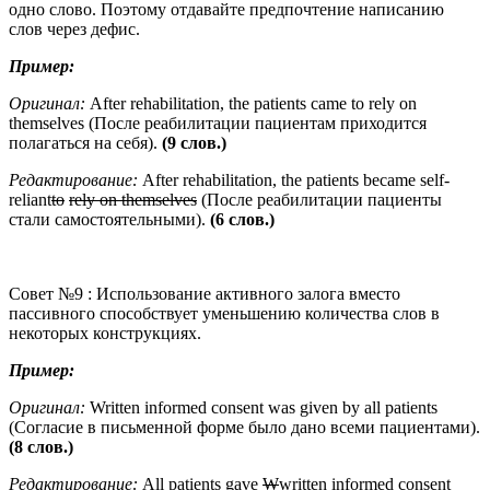
одно слово. Поэтому отдавайте предпочтение написанию
слов через дефис.
Пример:
Оригинал:
After rehabilitation, the patients came to rely on
themselves (После реабилитации пациентам приходится
полагаться на себя).
(9 слов.)
Редактирование:
After rehabilitation, the patients became self-
reliant
to
rely
on
themselves
(После реабилитации пациенты
стали самостоятельными).
(6 слов.)
Совет №9 : Использование активного залога вместо
пассивного способствует уменьшению количества слов в
некоторых конструкциях.
Пример:
Оригинал:
Written informed consent was given by all patients
(Согласие в письменной форме было дано всеми пациентами).
(8 слов
.)
Редактирование
:
All patients gave
W
written informed consent