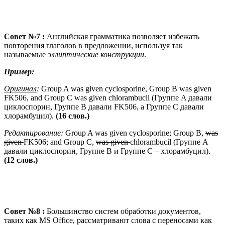
Совет №7 :
Английская грамматика позволяет избежать
повторения глаголов в предложении, используя так
называемые
эллиптические конструкции
.
Пример:
Оригинал
:
Group A was given cyclosporine, Group B was given
FK506, and Group C was given chlorambucil (Группе A давали
циклоспорин, Группе B давали FK506, а Группе C давали
хлорамбуцил).
(16 слов.)
Редактирование:
Group A was given cyclosporine; Group B
,
was
given
FK506; and Group C
,
was given
chlorambucil (Группе A
давали циклоспорин, Группе B и Группе C – хлорамбуцил).
(12 слов.)
Совет №8 :
Большинство систем обработки документов,
таких как MS Office, рассматривают слова с переносами как