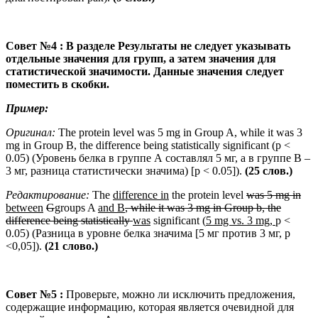
Совет №4 : В разделе Результаты
не следует указывать
отдельные значения для групп, а затем значения для
статистической значимости. Данные значения следует
поместить в скобки.
Пример:
Оригинал:
The protein level was 5 mg in Group A, while it was 3
mg in Group B, the difference being statistically significant (p <
0.05) (Уровень белка в группе А составлял 5 мг, а в группе В –
3 мг, разница статистически значима) [p < 0.05]).
(25 слов
.)
Редактирование
:
The
difference in
the protein level
was 5 mg in
between
G
g
roups A
and B
, while it was 3 mg in Group b, the
difference being statistically
was
significant (
5 mg vs. 3 mg,
p <
0.05) (Разница в уровне белка значима [5 мг против 3 мг, р
<0,05]).
(21 слово.)
Совет №5 :
Проверьте, можно ли исключить предложения,
содержащие информацию, которая является очевидной для