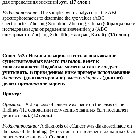
для определения значений
xyz
).
(17 слов.)
Редактирование:
The samples were analyzed
on
the
ABC
spectrophotometer
to determine the
xyz
values (
ABC
spectrometer;
Zhejiang Scientific, Zhejiang, China) (Образцы были
исследованы для определения значений
xyz
(ABC
спектрометр; Zhejiang Scientific, Чжэцзян, Китай).
(15 слов.)
Совет №3 : Номинализация, то есть использование
существительных вместо глаголов, ведет к
многословности. Подобные моменты также следует
учитывать. В приведённом ниже примере использование
diagnosed
(диагностировано) вместо
diagnosis
(диагноз)
делает предложение короче.
Пример:
Оригинал:
A diagnosis of cancer was made on the basis of the
findings (На основании полученных данных был поставлен
диагноз рак).
(12 слов.)
Редактирование:
A
diagnosis
of
c
C
ancer was
diagnosed
made
on
the basis of the findings (На основании полученных данных был
диагностирован рак).
(9 слов.)