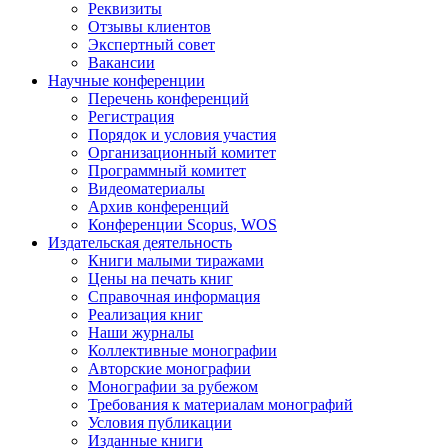
Реквизиты
Отзывы клиентов
Экспертный совет
Вакансии
Научные конференции
Перечень конференций
Регистрация
Порядок и условия участия
Организационный комитет
Программный комитет
Видеоматериалы
Архив конференций
Конференции Scopus, WOS
Издательская деятельность
Книги малыми тиражами
Цены на печать книг
Справочная информация
Реализация книг
Наши журналы
Коллективные монографии
Авторские монографии
Монографии за рубежом
Требования к материалам монографий
Условия публикации
Изданные книги