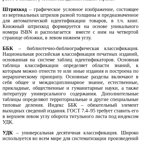
Штрихкод
– графическое условное изображение, состоящее
из вертикальных штрихов разной толщины и предназначенное
для автоматической идентификации товаров, в т.ч. книг.
Книжный штрихкод формируется на основе уникального
номера ISBN и располагается вместе с ним на четвертой
странице обложки, в левом нижнем углу.
ББК
– библиотечно-библиографическая классификация.
Национальная российская классификация печатных изданий,
основанная на системе таблиц идентификаторов. Основная
таблица классификации определяет области знаний, к
которым можно отнести те или иные издания и построена по
иерархическому принципу. Основные разделы включают в
себя общее и междисциплинарное знание, естественные,
прикладные, общественные и гуманитарные науки, а также
литературу универсального содержания. Дополнительные
таблицы определяют территориальные и другие специальные
типовые деления. Индекс ББК – обязательный элемент
выходных сведений издания. ГОСТ 7.4–95 требует ставить его
в верхнем левом углу оборота титульного листа под индексом
УДК.
УДК
– универсальная десятичная классификация. Широко
используется во всем мире для систематизации произведений