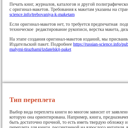
Печать книг, журналов, каталогов и другой полиграфическ
с оригинал-макетов. Требования к макетам указаны на стр
science.info/trebovaniya-k-maketam
Если оригинал-макетов нет, то требуется предпечатная под
техническое редактирование рукописи, верстка макета, диз
На этапе создания оригинал-макетов изданий, мы присваи
Издательский пакет. Подробнее
https://russian-science.info/pu
malymi-tirazhami/izdatelskij-paket
Тип переплета
Выбор вида переплета книги во многом зависит от заявленн
которую она ориентирована. Например, книга, предназначе
быть достаточно прочной, то есть иметь твердую обложку 
переплета для книги, рассчитанной на взрослого читателя, 