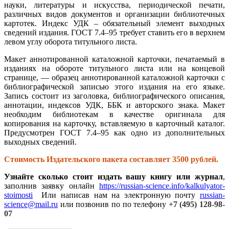
науки, литературы и искусства, периодической печати,
различных видов документов и организации библиотечных
картотек. Индекс УДК – обязательный элемент выходных
сведений издания. ГОСТ 7.4–95 требует ставить его в верхнем
левом углу оборота титульного листа.
Макет аннотированной каталожной карточки, печатаемый в
изданиях на обороте титульного листа или на концевой
странице, — образец аннотированной каталожной карточки с
библиографической записью этого издания на его языке.
Запись состоит из заголовка, библиографического описания,
аннотации, индексов УДК, ББК и авторского знака. Макет
необходим библиотекам в качестве оригинала для
копирования на карточку, вставляемую в карточный каталог.
Предусмотрен ГОСТ 7.4–95 как одно из дополнительных
выходных сведений.
Стоимость Издательского пакета составляет 3500 рублей.
Узнайте сколько стоит издать вашу книгу или журнал
,
заполнив заявку онлайн
https://russian-science.info/kalkulyator-
stoimosti
Или написав нам на электронную почту
russian-
science@mail.ru
или позвонив по по телефону
+7 (495) 128-98-
07