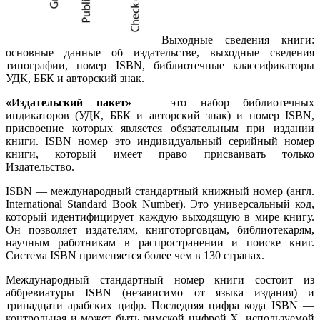
Выходные сведения книги:
основные данные об издательстве, выходные сведения
типографии, номер ISBN, библиотечные классификаторы
УДК, ББК и авторский знак.
«Издательский пакет»
— это набор библиотечных
индикаторов (УДК, ББК и авторский знак) и номер ISBN,
присвоение которых является обязательным при издании
книги. ISBN номер это индивидуальный серийный номер
книги, который имеет право присваивать только
Издательство.
ISBN — международный стандартный книжный номер (англ.
International Standard Book Number). Это универсальный код,
который идентифицирует каждую выходящую в мире книгу.
Он позволяет издателям, книготорговцам, библиотекарям,
научным работникам в распространении и поиске книг.
Система ISBN применяется более чем в 130 странах.
Международный стандартный номер книги состоит из
аббревиатуры ISBN (независимо от языка издания) и
тринадцати арабских цифр. Последняя цифра кода ISBN —
контрольная и может быть римской цифрой X, используемой