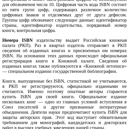
для обозначения числа 10. Цифровая часть кода ISBN состоит
из пяти групп цифр, содержащих различное количество
цифровых знаков и отделяемых друг от друга дефисом.
Группы цифр обозначают следующие данные: идентификатор
страны, идентификатор издательства, порядковый номер
книги, контрольная цифра.
Номера ISBN
издательству выдает Российская книжная
палата (РКП). Раз в квартал издатель отправляет в РКП
сведения об изданных книгах и присвоенных им номерах
ISBN. На основании этих данных происходит официальная
регистрирация книги в Книжной палате. Сведения об
изданных книгах также публикуются в «Книжной летописи»
— специальном издании государственной библиографии.
Книги, выпущенные без ISBN, статистикой не учитываются,
в РКП не регистрируются, официально изданными не
считаются. Именно поэтому опытные авторы стараются
купить ISBN для своей книги. Официальное издание
нескольких книг — одно из главных условий вступления в
Союз писателей и другие признанные литературные
объединения. Деятели науки предпочитают купить ISBN для
защиты авторских прав. Этот код выступает обязательным
требованием для монографий, кандидатских и докторских
работ в высших учебных заведениях нашей страны.