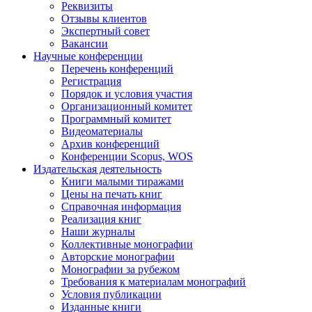
Реквизиты
Отзывы клиентов
Экспертный совет
Вакансии
Научные конференции
Перечень конференций
Регистрация
Порядок и условия участия
Организационный комитет
Программный комитет
Видеоматериалы
Архив конференций
Конференции Scopus, WOS
Издательская деятельность
Книги малыми тиражами
Цены на печать книг
Справочная информация
Реализация книг
Наши журналы
Коллективные монографии
Авторские монографии
Монографии за рубежом
Требования к материалам монографий
Условия публикации
Изданные книги