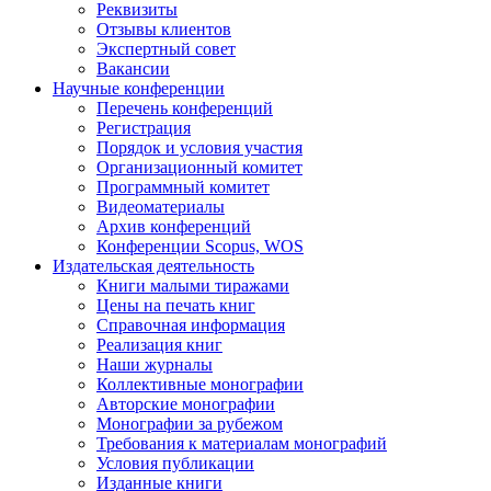
Реквизиты
Отзывы клиентов
Экспертный совет
Вакансии
Научные конференции
Перечень конференций
Регистрация
Порядок и условия участия
Организационный комитет
Программный комитет
Видеоматериалы
Архив конференций
Конференции Scopus, WOS
Издательская деятельность
Книги малыми тиражами
Цены на печать книг
Справочная информация
Реализация книг
Наши журналы
Коллективные монографии
Авторские монографии
Монографии за рубежом
Требования к материалам монографий
Условия публикации
Изданные книги