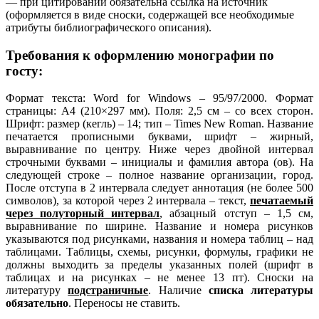
— при цитировании обязательна ссылка на источник
(оформляется в виде сноски, содержащей все необходимые
атрибуты библиографического описания).
Требования к оформлению монографии по
госту:
Формат текста: Word for Windows – 95/97/2000. Формат
страницы: А4 (210×297 мм). Поля: 2,5 см – со всех сторон.
Шрифт: размер (кегль) – 14; тип – Times New Roman. Название
печатается прописными буквами, шрифт – жирный,
выравнивание по центру. Ниже через двойной интервал
строчными буквами – инициалы и фамилия автора (ов). На
следующей строке – полное название организации, город.
После отступа в 2 интервала следует аннотация (не более 500
символов), за которой через 2 интервала – текст,
печатаемый
через полуторный интервал
, абзацный отступ – 1,5 см,
выравнивание по ширине. Название и номера рисунков
указываются под рисунками, названия и номера таблиц – над
таблицами. Таблицы, схемы, рисунки, формулы, графики не
должны выходить за пределы указанных полей (шрифт в
таблицах и на рисунках – не менее 13 пт). Сноски на
литературу
подстраничные
. Наличие
списка литературы
обязательно
. Переносы не ставить.