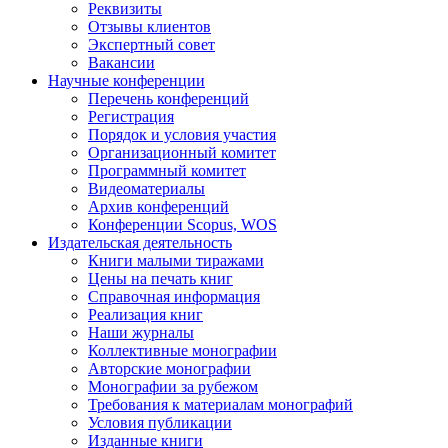
Реквизиты
Отзывы клиентов
Экспертный совет
Вакансии
Научные конференции
Перечень конференций
Регистрация
Порядок и условия участия
Организационный комитет
Программный комитет
Видеоматериалы
Архив конференций
Конференции Scopus, WOS
Издательская деятельность
Книги малыми тиражами
Цены на печать книг
Справочная информация
Реализация книг
Наши журналы
Коллективные монографии
Авторские монографии
Монографии за рубежом
Требования к материалам монографий
Условия публикации
Изданные книги