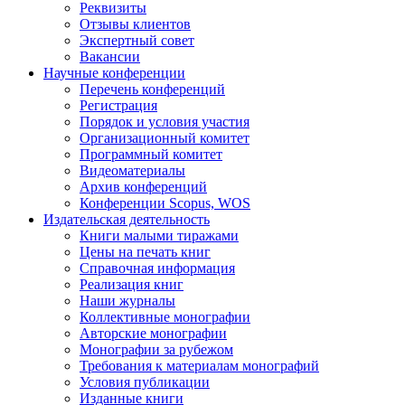
Реквизиты
Отзывы клиентов
Экспертный совет
Вакансии
Научные конференции
Перечень конференций
Регистрация
Порядок и условия участия
Организационный комитет
Программный комитет
Видеоматериалы
Архив конференций
Конференции Scopus, WOS
Издательская деятельность
Книги малыми тиражами
Цены на печать книг
Справочная информация
Реализация книг
Наши журналы
Коллективные монографии
Авторские монографии
Монографии за рубежом
Требования к материалам монографий
Условия публикации
Изданные книги