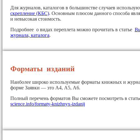
Для журналов, каталогов в большинстве случаев использу
скрепление (КБС)
. Основным плюсом данного способа явля
и невысокая стоимость.
Подробнее о видах переплета можно прочитать в статье
Вы
журнала, каталога
.
Форматы изданий
Наиболее широко используемые форматы книжных и журна
форме Заявки — это А4, А5, А6.
Полный перечень форматов Вы сможете посмотреть в стат
science.info/formaty-knizhnyx-izdanij