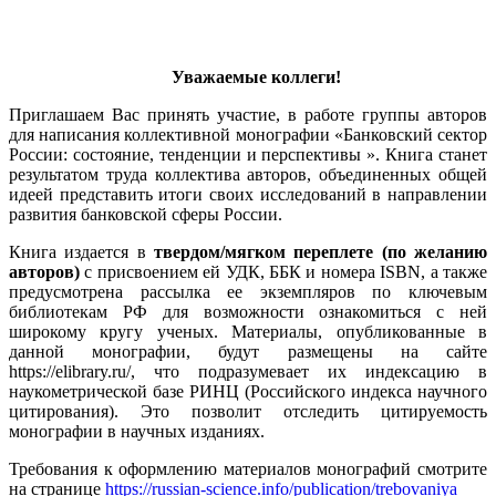
Уважаемые коллеги!
Приглашаем Вас принять участие, в работе группы авторов
для написания коллективной монографии «Банковский сектор
России: состояние, тенденции и перспективы ». Книга станет
результатом труда коллектива авторов, объединенных общей
идеей представить итоги своих исследований в направлении
развития банковской сферы России.
Книга издается в
твердом/мягком переплете (по желанию
авторов)
с присвоением ей УДК, ББК и номера ISBN, а также
предусмотрена рассылка ее экземпляров по ключевым
библиотекам РФ для возможности ознакомиться с ней
широкому кругу ученых. Материалы, опубликованные в
данной монографии, будут размещены на сайте
https://elibrary.ru/, что подразумевает их индексацию в
наукометрической базе РИНЦ (Российского индекса научного
цитирования). Это позволит отследить цитируемость
монографии в научных изданиях.
Требования к оформлению материалов монографий смотрите
на странице
https://russian-science.info/publication/trebovaniya