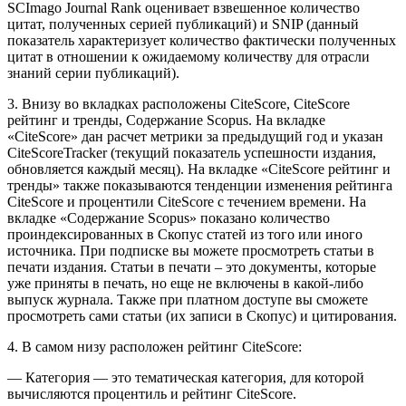
SCImago Journal Rank оценивает взвешенное количество
цитат, полученных серией публикаций) и SNIP (данный
показатель характеризует количество фактически полученных
цитат в отношении к ожидаемому количеству для отрасли
знаний серии публикаций).
3. Внизу во вкладках расположены CiteScore, CiteScore
рейтинг и тренды, Содержание Scopus. На вкладке
«CiteScore» дан расчет метрики за предыдущий год и указан
CiteScoreTracker (текущий показатель успешности издания,
обновляется каждый месяц). На вкладке «CiteScore рейтинг и
тренды» также показываются тенденции изменения рейтинга
CiteScore и процентили CiteScore с течением времени. На
вкладке «Содержание Scopus» показано количество
проиндексированных в Скопус статей из того или иного
источника. При подписке вы можете просмотреть статьи в
печати издания. Статьи в печати – это документы, которые
уже приняты в печать, но еще не включены в какой-либо
выпуск журнала. Также при платном доступе вы сможете
просмотреть сами статьи (их записи в Скопус) и цитирования.
4. В самом низу расположен рейтинг CiteScore:
— Категория — это тематическая категория, для которой
вычисляются процентиль и рейтинг CiteScore.