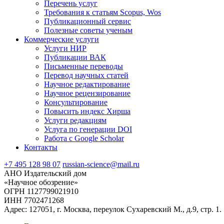
Перечень услуг
Требования к статьям Scopus, Wos
Публикационный сервис
Полезные советы ученым
Коммерческие услуги
Услуги НИР
Публикации ВАК
Письменные переводы
Перевод научных статей
Научное редактирование
Научное рецензирование
Консультирование
Повысить индекс Хирша
Услуги редакциям
Услуга по генерации DOI
Работа с Google Scholar
Контакты
+7 495 128 98 07
russian-science@mail.ru
АНО Издательский дом
«Научное обозрение»
ОГРН 1127799021910
ИНН 7702471268
Адрес: 127051, г. Москва, переулок Сухаревский М., д.9, стр. 1.