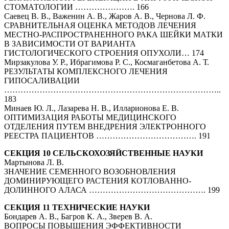
СТОМАТОЛОГИИ …………………. 166
Cаевец В. В., Важенин А. В., Жаров А. В., Чернова Л. Ф.
СРАВНИТЕЛЬНАЯ ОЦЕНКА МЕТОДОВ ЛЕЧЕНИЯ
МЕСТНО-РАСПРОСТРАНЕННОГО РАКА ШЕЙКИ МАТКИ
В ЗАВИСИМОСТИ ОТ ВАРИАНТА
ГИСТОЛОГИЧЕСКОГО СТРОЕНИЯ ОПУХОЛИ… 174
Мирзакулова У. Р., Ибрагимова Р. С., Космаганбетова А. Т.
РЕЗУЛЬТАТЫ КОМПЛЕКСНОГО ЛЕЧЕНИЯ
ГИПОСАЛИВАЦИИ
……………………………………………………………………..
183
Минаев Ю. Л., Лазарева Н. В., Илларионова Е. В.
ОПТИМИЗАЦИЯ РАБОТЫ МЕДИЦИНСКОГО
ОТДЕЛЕНИЯ ПУТЕМ ВНЕДРЕНИЯ ЭЛЕКТРОННОГО
РЕЕСТРА ПАЦИЕНТОВ ………………………………. 191
СЕКЦИЯ 10 СЕЛЬСКОХОЗЯЙСТВЕННЫЕ НАУКИ
Мартынова Л. В.
ЗНАЧЕНИЕ СЕМЕННОГО ВОЗОБНОВЛЕНИЯ
ДОМИНИРУЮЩЕГО РАСТЕНИЯ КОТЛОВАННО-
ДОЛИННОГО АЛАСА ……………………………………. 199
СЕКЦИЯ 11 ТЕХНИЧЕСКИЕ НАУКИ
Бондарев А. В., Багров К. А., Зверев В. А.
ВОПРОСЫ ПОВЫШЕНИЯ ЭФФЕКТИВНОСТИ