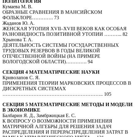
ПОЛИТОЛОГИЯ
Кумаева М. В.
ОБРАЗНЫЕ СРАВНЕНИЯ В МАНСИЙСКОМ
ФОЛЬКЛОРЕ…………. 73
Жаданов Ю. А.
ЖЕНСКАЯ УТОПИЯ XVII–XVIIІ ВЕКОВ КАК ОСОБАЯ
РАЗНОВИДНОСТЬ ПОЗИТИВНОЙ УТОПИИ ……….. 82
Хрынова Т. А.
ДЕЯТЕЛЬНОСТЬ СИСТЕМЫ ГОСУДАРСТВЕННЫХ
ТРУДОВЫХ РЕЗЕРВОВ В ГОДЫ ВЕЛИКОЙ
ОТЕЧЕСТВЕННОЙ ВОЙНЫ (НА ПРИМЕРЕ
ВОЛОГОДСКОЙ ОБЛАСТИ)…………. 94
СЕКЦИЯ 4 МАТЕМАТИЧЕСКИЕ НАУКИ
Криволапов С. Я.
ПРИМЕНЕНИЯ ТЕОРИИ МАРКОВСКИХ ПРОЦЕССОВ В
ДИСКРЕТНЫХ СИСТЕМАХ
…………………………………………………….. 105
СЕКЦИЯ 5 МАТЕМАТИЧЕСКИЕ МЕТОДЫ И МОДЕЛИ
В ЭКОНОМИКЕ
Балбарин Я. Д., Замбржицкая Е. С.
К ВОПРОСУ О ВОЗМОЖНОСТИ ПРИМЕНЕНИЯ
МАТРИЧНОЙ АЛГЕБРЫ ДЛЯ РЕШЕНИЯ ЗАДАЧ
РАСПРЕДЕЛЕНИЯ И ПЕРЕРАСПРЕДЕЛЕНИЯ ЗАТРАТ В