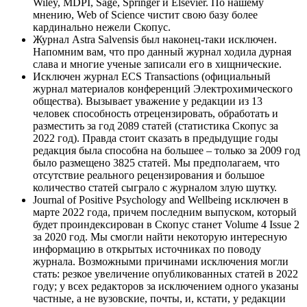
Wiley, MDPI, Sage, Springer и Elsevier. По нашему
мнению, Web of Science чистит свою базу более
кардинально нежели Скопус.
Журнал Astra Salvensis был наконец-таки исключен.
Напомним вам, что про данный журнал ходила дурная
слава и многие ученые записали его в хищнические.
Исключен журнал ECS Transactions (официальный
журнал материалов конференций Электрохимического
общества). Вызывает уважение у редакции из 13
человек способность отрецензировать, обработать и
разместить за год 2089 статей (статистика Скопус за
2022 год). Правда стоит сказать в предыдущие годы
редакция была способна на большее – только за 2009 год
было размещено 3825 статей. Мы предполагаем, что
отсутствие реального рецензирования и большое
количество статей сыграло с журналом злую шутку.
Journal of Positive Psychology and Wellbeing исключен в
марте 2022 года, причем последним выпуском, который
будет проиндексирован в Скопус станет Volume 4 Issue 2
за 2020 год. Мы смогли найти некоторую интересную
информацию в открытых источниках по поводу
журнала. Возможными причинами исключения могли
стать: резкое увеличение опубликованных статей в 2022
году; у всех редакторов за исключением одного указаны
частные, а не вузовские, почты, и, кстати, у редакции