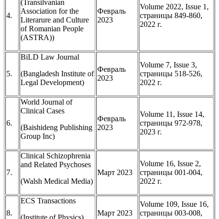
(Transilvanian
Volume 2022, Issue 1,
Association for the
Февраль
4.
страницы 849-860,
Literarure and Culture
2023
2022 г.
of Romanian People
(ASTRA))
BiLD Law Journal
Volume 7, Issue 3,
Февраль
5.
(Bangladesh Institute of
страницы 518-526,
2023
Legal Development)
2022 г.
World Journal of
Clinical Cases
Volume 11, Issue 14,
Февраль
6.
страницы 972-978,
(Baishideng Publishing
2023
2023 г.
Group Inc)
Clinical Schizophrenia
Volume 16, Issue 2,
and Related Psychoses
7.
Март 2023
страницы 001-004,
(Walsh Medical Media)
2022 г.
ECS Transactions
Volume 109, Issue 16,
8.
Март 2023
страницы 003-008,
(Institute of Physics)