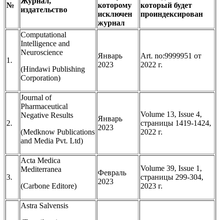
Журнал,
№
которому
который будет
издательство
исключен
проиндексирован
журнал
Computational
Intelligence and
Neuroscience
Январь
Art. no:9999951 от
1.
2023
2022 г.
(Hindawi Publishing
Corporation)
Journal of
Pharmaceutical
Volume 13, Issue 4,
Negative Results
Январь
2.
страницы 1419-1424,
2023
(Medknow Publications
2022 г.
and Media Pvt. Ltd)
Acta Medica
Volume 39, Issue 1,
Mediterranea
Февраль
3.
страницы 299-304,
2023
(Carbone Editore)
2023 г.
Astra Salvensis