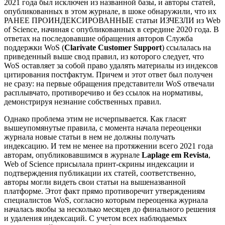
2021 года был исключен из названной базы, и авторы статей,
опубликованных в этом журнале, в шоке обнаружили, что их
РАНЕЕ ПРОИНДЕКСИРОВАННЫЕ статьи ИЗЧЕЗЛИ из Web
of Science, начиная с опубликованных в середине 2020 года. В
ответах на последовавшие обращения авторов Служба
поддержки WoS (
Clarivate Customer Support
) ссылалась на
приведенный выше свод правил, из которого следует, что
WoS оставляет за собой право удалять материалы из индексов
цитирования постфактум. Причем и этот ответ был получен
не сразу: на первые обращения представители WoS отвечали
расплывчато, противоречиво и без ссылок на нормативы,
демонстрируя незнание собственных правил.
Однако проблема этим не исчерпывается. Как гласят
вышеупомянутые правила, с момента начала переоценки
журнала новые статьи в нем не должны получать
индексацию. И тем не менее на протяжении всего 2021 года
авторам, опубликовавшимся в журнале
Laplage em Revista
,
Web of Science присылала принт-скрины индексации и
подтверждения публикации их статей, соответственно,
авторы могли видеть свои статьи на вышеназванной
платформе. Этот факт прямо противоречит утверждениям
специалистов WoS, согласно которым переоценка журнала
началась якобы за несколько месяцев до финального решения
и удаления индексаций. С учетом всех наблюдаемых