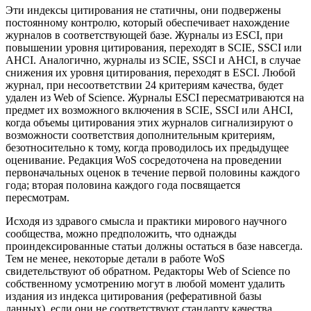
Эти индексы цитирования не статичны, они подвержены
постоянному контролю, который обеспечивает нахождение
журналов в соответствующей базе. Журналы из ESCI, при
повышении уровня цитирования, переходят в SCIE, SSCI или
AHCI. Аналогично, журналы из SCIE, SSCI и AHCI, в случае
снижения их уровня цитирования, переходят в ESCI. Любой
журнал, при несоответствии 24 критериям качества, будет
удален из Web of Science. Журналы ESCI пересматриваются на
предмет их возможного включения в SCIE, SSCI или AHCI,
когда объемы цитирования этих журналов сигнализируют о
возможности соответствия дополнительным критериям,
безотносительно к тому, когда проводилось их предыдущее
оценивание. Редакция WoS сосредоточена на проведении
первоначальных оценок в течение первой половины каждого
года; вторая половина каждого года посвящается
пересмотрам.
Исходя из здравого смысла и практики мирового научного
сообщества, можно предположить, что однажды
проиндексированные статьи должны остаться в базе навсегда.
Тем не менее, некоторые детали в работе WoS
свидетельствуют об обратном. Редакторы Web of Science по
собственному усмотрению могут в любой момент удалить
издания из индекса цитирования (реферативной базы
данных), если они не соответствуют стандарту качества,