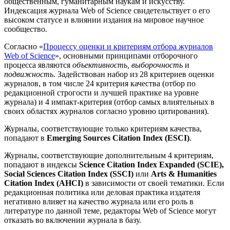
общественным, гуманитарным наукам и искусству.
Индексация журнала Web of Science свидетельствует о его
высоком статусе и влиянии издания на мировое научное
сообщество.
Согласно «
Процессу оценки и критериям отбора журналов
Web of Science
», основными принципами отборочного
процесса являются
объективность, выборочность
и
подвижность
. Задействован набор из 28 критериев оценки
журналов, в том числе 24 критерия качества (отбор по
редакционной строгости и лучшей практике на уровне
журнала) и 4 импакт-критерия (отбор самых влиятельных в
своих областях журналов согласно уровню цитирования).
Журналы, соответствующие только критериям качества,
попадают в
Emerging Sources Citation Index
(ESCI)
.
Журналы, соответствующие дополнительным 4 критериям,
попадают в индексы
Science Citation Index Expanded (SCIE),
Social Sciences Citation Index (SSCI)
или
Arts & Humanities
Citation Index (AHCI)
в зависимости от своей тематики. Если
редакционная политика или деловая практика издателя
негативно влияет на качество журнала или его роль в
литературе по данной теме, редакторы Web of Science могут
отказать во включении журнала в базу.