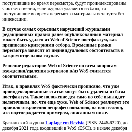
поступившие во время пересмотра, будут проиндексированы.
Соответственно, если журнал удаляется из базы, то
поступившие во время пересмотра материалы останутся без
индексации.
В случае самых серьезных нарушений журналами
редакционных правил ранее опубликованный материал
может быть удален из Web of Science постфактум, как
предписано критериями отбора. Временные рамки
пересмотра зависят от индивидуальных обстоятельств в
каждом отдельном случае.
Решение редакторов Web of Science по всем вопросам
вхождения/удаления журналов в/из WoS считается
окончательным.
Итак, в правилах WoS фактически прописано, что уже
проиндексированные статьи могут быть удалены из базы
постфактум. Такое положение дел само по себе выглядит
нелогичным, но, что еще хуже, Web of Science реализует это
правило откровенно непрофессионально, на наш взгляд,
что подтверждается примером, описанным ниже.
Бразильский журнал
Laplage em Revista
(ISSN 2446-6220), до
декабря 2021 года входивший в WoS (ESCI), в начале декабря