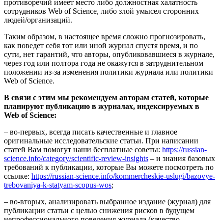
противоречий имеет место либо должностная халатность
сотрудников Web of Science, либо злой умысел сторонних
людей/организаций.
Таким образом, в настоящее время сложно прогнозировать,
как поведет себя тот или иной журнал спустя время, и по
сути, нет гарантий, что авторы, опубликовавшиеся в журнале,
через год или полтора года не окажутся в затруднительном
положении из-за изменения политики журнала или политики
Web of Science.
В связи с этим мы рекомендуем авторам статей, которые
планируют публикацию в журналах, индексируемых в
Web of Science:
– во-первых, всегда писать качественные и главное
оригинальные исследовательские статьи. При написании
статей Вам помогут наши бесплатные советы:
https://russian-
science.info/category/scientific-review-insights
– и знания базовых
требований к публикации, которые Вы можете посмотреть по
ссылке:
https://russian-science.info/kommercheskie-uslugi/bazovye-
trebovaniya-k-statyam-scopus-wos
;
– во-вторых, анализировать выбранное издание (журнал) для
публикации статьи с целью снижения рисков в будущем
непрофессионального поведения журнала (качество