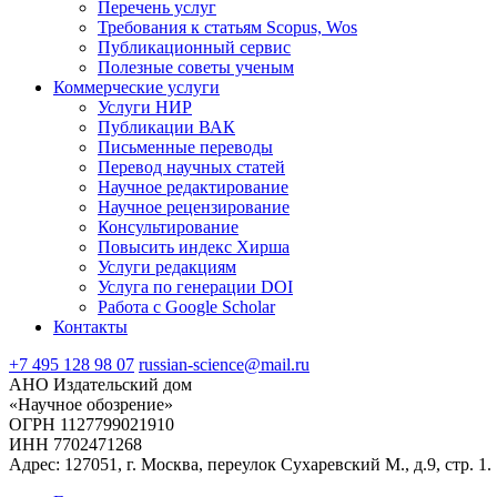
Перечень услуг
Требования к статьям Scopus, Wos
Публикационный сервис
Полезные советы ученым
Коммерческие услуги
Услуги НИР
Публикации ВАК
Письменные переводы
Перевод научных статей
Научное редактирование
Научное рецензирование
Консультирование
Повысить индекс Хирша
Услуги редакциям
Услуга по генерации DOI
Работа с Google Scholar
Контакты
+7 495 128 98 07
russian-science@mail.ru
АНО Издательский дом
«Научное обозрение»
ОГРН 1127799021910
ИНН 7702471268
Адрес: 127051, г. Москва, переулок Сухаревский М., д.9, стр. 1.