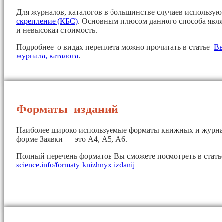
Для журналов, каталогов в большинстве случаев использу
скрепление (КБС)
. Основным плюсом данного способа явля
и невысокая стоимость.
Подробнее о видах переплета можно прочитать в статье
Вы
журнала, каталога
.
Форматы изданий
Наиболее широко используемые форматы книжных и журна
форме Заявки — это А4, А5, А6.
Полный перечень форматов Вы сможете посмотреть в стат
science.info/formaty-knizhnyx-izdanij