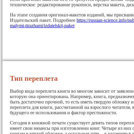
техническое редактирование рукописи, верстка макета, диз
На этапе создания оригинал-макетов изданий, мы присваи
Издательский пакет. Подробнее
https://russian-science.info/pu
malymi-tirazhami/izdatelskij-paket
Тип переплета
Выбор вида переплета книги во многом зависит от заявленн
которую она ориентирована. Например, книга, предназначе
быть достаточно прочной, то есть иметь твердую обложку 
переплета для книги, рассчитанной на взрослого читателя, 
будущего ее использования и фактор престижности.
Сегодня в книжной печати существует девять типов перепл
имеет свои нюансы при изготовлении книг. Четыре из них 
книгам в мягкой обложке, а остальные пять – к изданиям в 