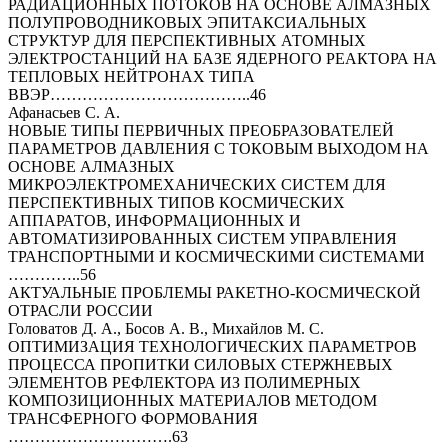
РАДИАЦИОННЫХ ПОТОКОВ НА ОСНОВЕ АЛМАЗНЫХ
ПОЛУПРОВОДНИКОВЫХ ЭПИТАКСИАЛЬНЫХ
СТРУКТУР ДЛЯ ПЕРСПЕКТИВНЫХ АТОМНЫХ
ЭЛЕКТРОСТАНЦИЙ НА БАЗЕ ЯДЕРНОГО РЕАКТОРА НА
ТЕПЛОВЫХ НЕЙТРОНАХ ТИПА
ВВЭР………………………………..46
Афанасьев С. А.
НОВЫЕ ТИПЫ ПЕРВИЧНЫХ ПРЕОБРАЗОВАТЕЛЕЙ
ПАРАМЕТРОВ ДАВЛЕНИЯ С ТОКОВЫМ ВЫХОДОМ НА
ОСНОВЕ АЛМАЗНЫХ
МИКРОЭЛЕКТРОМЕХАНИЧЕСКИХ СИСТЕМ ДЛЯ
ПЕРСПЕКТИВНЫХ ТИПОВ КОСМИЧЕСКИХ
АППАРАТОВ, ИНФОРМАЦИОННЫХ И
АВТОМАТИЗИРОВАННЫХ СИСТЕМ УПРАВЛЕНИЯ
ТРАНСПОРТНЫМИ И КОСМИЧЕСКИМИ СИСТЕМАМИ
…………..56
АКТУАЛЬНЫЕ ПРОБЛЕМЫ РАКЕТНО-КОСМИЧЕСКОЙ
ОТРАСЛИ РОССИИ
Головатов Д. А., Босов А. В., Михайлов М. С.
ОПТИМИЗАЦИЯ ТЕХНОЛОГИЧЕСКИХ ПАРАМЕТРОВ
ПРОЦЕССА ПРОПИТКИ СИЛОВЫХ СТЕРЖНЕВЫХ
ЭЛЕМЕНТОВ РЕФЛЕКТОРА ИЗ ПОЛИМЕРНЫХ
КОМПОЗИЦИОННЫХ МАТЕРИАЛОВ МЕТОДОМ
ТРАНСФЕРНОГО ФОРМОВАНИЯ
………………………….63