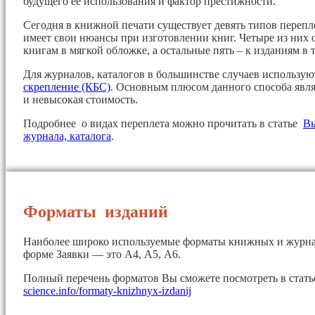
будущего ее использования и фактор престижности.
Сегодня в книжной печати существует девять типов перепл
имеет свои нюансы при изготовлении книг. Четыре из них 
книгам в мягкой обложке, а остальные пять – к изданиям в 
Для журналов, каталогов в большинстве случаев использу
скрепление (КБС)
. Основным плюсом данного способа явля
и невысокая стоимость.
Подробнее о видах переплета можно прочитать в статье
Вы
журнала, каталога
.
Форматы изданий
Наиболее широко используемые форматы книжных и журна
форме Заявки — это А4, А5, А6.
Полный перечень форматов Вы сможете посмотреть в стат
science.info/formaty-knizhnyx-izdanij