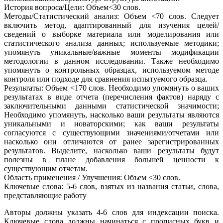
История вопроса/Цели: Объем<30 слов.
Методы/Статистический анализ: Объем <70 слов. Следует
включить метод, адаптированный для изучения целей/
сведений о выборке материала или моделирования или
статистического анализа данных; используемые методики;
упомянуть уникальные/важные моменты модификации
методологии в данном исследовании. Также необходимо
упомянуть о контрольных образцах, используемом методе
контроля или подходе для сравнения испытуемого образца.
Результаты: Объем <170 слов. Необходимо упомянуть о ваших
результатах в виде отчета (перечисления фактов) наряду с
заключительными данными статистической значимости;
Необходимо упомянуть, насколько ваши результаты являются
уникальными и новаторскими; как ваши результаты
согласуются с существующими значениями/отчетами или
насколько они отличаются от ранее зарегистрированных
результатов. Выделите, насколько ваши результаты будут
полезны в плане добавления большей ценности к
существующим отчетам.
Область применения / Улучшения: Объем <30 слов.
Ключевые слова: 5-6 слов, взятых из названия статьи, слова,
представляющие работу
Авторы должны указать 4-6 слов для индексации поиска.
Ключевые слова должны начинаться с прописных букв и