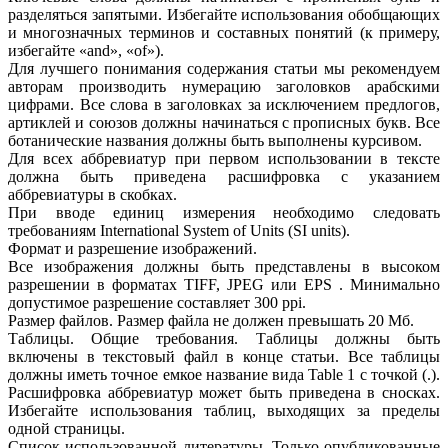
разделяться запятыми. Избегайте использования обобщающих
и многозначных терминов и составных понятий (к примеру,
избегайте «and», «of»).
Для лучшего понимания содержания статьи мы рекомендуем
авторам производить нумерацию заголовков арабскими
цифрами. Все слова в заголовках за исключением предлогов,
артиклей и союзов должны начинаться с прописных букв. Все
ботанические названия должны быть выполнены курсивом.
Для всех аббревиатур при первом использовании в тексте
должна быть приведена расшифровка с указанием
аббревиатуры в скобках.
При вводе единиц измерения необходимо следовать
требованиям International System of Units (SI units).
Формат и разрешение изображений.
Все изображения должны быть представлены в высоком
разрешении в форматах TIFF, JPEG или EPS . Минимально
допустимое разрешение составляет 300 ppi.
Размер файлов. Размер файла не должен превышать 20 Мб.
Таблицы. Общие требования. Таблицы должны быть
включены в текстовый файл в конце статьи. Все таблицы
должны иметь точное емкое название вида Table 1 с точкой (.).
Расшифровка аббревиатур может быть приведена в сносках.
Избегайте использования таблиц, выходящих за пределы
одной страницы.
Список использованной литературы. Только опубликованные