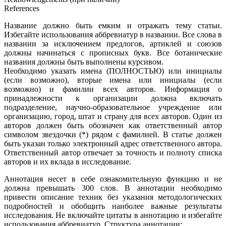
References
Название должно быть емким и отражать тему статьи.
Избегайте использования аббревиатур в названии. Все слова в
названии за исключением предлогов, артиклей и союзов
должны начинаться с прописных букв. Все ботанические
названия должны быть выполнены курсивом.
Необходимо указать имена (ПОЛНОСТЬЮ) или инициалы
(если возможно), вторые имена или инициалы (если
возможно) и фамилии всех авторов. Информация о
принадлежности к организации должна включать
подразделение, научно-образовательное учреждение или
организацию, город, штат и страну для всех авторов. Один из
авторов должен быть обозначен как ответственный автор
символом звездочки (*) рядом с фамилией. В статье должен
быть указан только электронный адрес ответственного автора.
Ответственный автор отвечает за точность и полноту списка
авторов и их вклада в исследование.
Аннотация несет в себе ознакомительную функцию и не
должна превышать 300 слов. В аннотации необходимо
привести описание техник без указания методологических
подробностей и обобщить наиболее важные результаты
исследования. Не включайте цитаты в аннотацию и избегайте
использования аббревиатур. Структура аннотации: