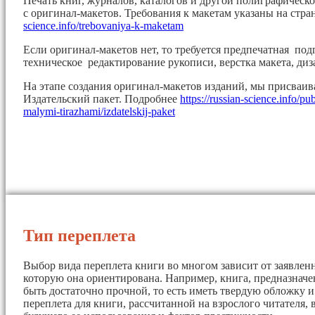
Печать книг, журналов, каталогов и другой полиграфическ
с оригинал-макетов. Требования к макетам указаны на стр
science.info/trebovaniya-k-maketam
Если оригинал-макетов нет, то требуется предпечатная под
техническое редактирование рукописи, верстка макета, диз
На этапе создания оригинал-макетов изданий, мы присваи
Издательский пакет. Подробнее
https://russian-science.info/pu
malymi-tirazhami/izdatelskij-paket
Тип переплета
Выбор вида переплета книги во многом зависит от заявленн
которую она ориентирована. Например, книга, предназначе
быть достаточно прочной, то есть иметь твердую обложку 
переплета для книги, рассчитанной на взрослого читателя, 