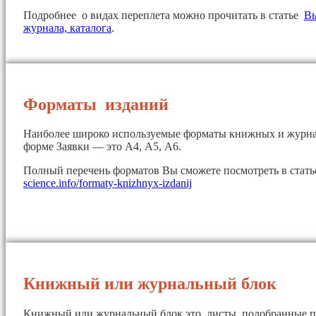
Подробнее о видах переплета можно прочитать в статье
Вы
журнала, каталога
.
Форматы изданий
Наиболее широко используемые форматы книжных и журна
форме Заявки — это А4, А5, А6.
Полный перечень форматов Вы сможете посмотреть в стат
science.info/formaty-knizhnyx-izdanij
Книжный или журнальный блок
Книжный или журнальный блок это листы, подобранные п