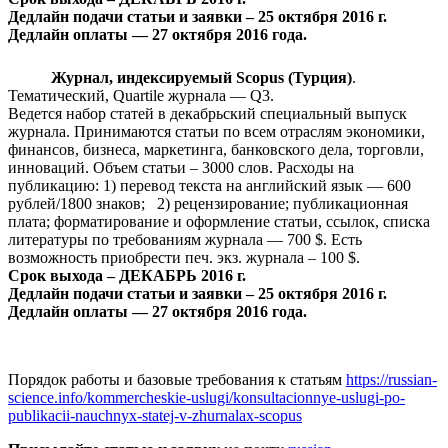
Дедлайн подачи статьи и заявки – 25 октября 2016 г.
Дедлайн оплаты — 27 октября 2016 года.
Журнал, индексируемый Scopus (Турция)
.
Тематический, Quartile журнала — Q3.
Ведется набор статей в декабрьский специальный выпуск
журнала. Принимаются статьи по всем отраслям экономики,
финансов, бизнеса, маркетинга, банковского дела, торговли,
инноваций. Объем статьи – 3000 слов. Расходы на
публикацию: 1) перевод текста на английский язык — 600
рублей/1800 знаков; 2) рецензирование; публикационная
плата; форматирование и оформление статьи, ссылок, списка
литературы по требованиям журнала — 700 $. Есть
возможность приобрести печ. экз. журнала – 100 $.
Срок выхода – ДЕКАБРЬ 2016 г.
Дедлайн подачи статьи и заявки – 25 октября 2016 г.
Дедлайн оплаты — 27 октября 2016 года.
Порядок работы и базовые требования к статьям
https://russian-
science.info/kommercheskie-uslugi/konsultacionnye-uslugi-po-
publikacii-nauchnyx-statej-v-zhurnalax-scopus