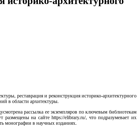
ия историко-архитектурного
ектуры, реставрация и реконструкция историко-архитектурного
ний в области архитектуры.
дусмотрена рассылка ее экземпляров по ключевым библиотекам
мещены на сайте https://elibrary.ru/, что подразумевает их
ть монографии в научных изданиях.