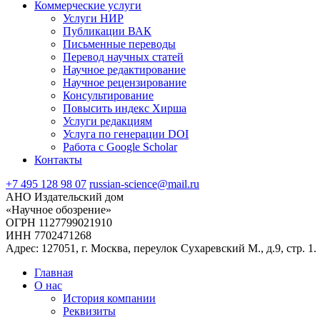
Коммерческие услуги
Услуги НИР
Публикации ВАК
Письменные переводы
Перевод научных статей
Научное редактирование
Научное рецензирование
Консультирование
Повысить индекс Хирша
Услуги редакциям
Услуга по генерации DOI
Работа с Google Scholar
Контакты
+7 495 128 98 07
russian-science@mail.ru
АНО Издательский дом
«Научное обозрение»
ОГРН 1127799021910
ИНН 7702471268
Адрес: 127051, г. Москва, переулок Сухаревский М., д.9, стр. 1.
Главная
О нас
История компании
Реквизиты