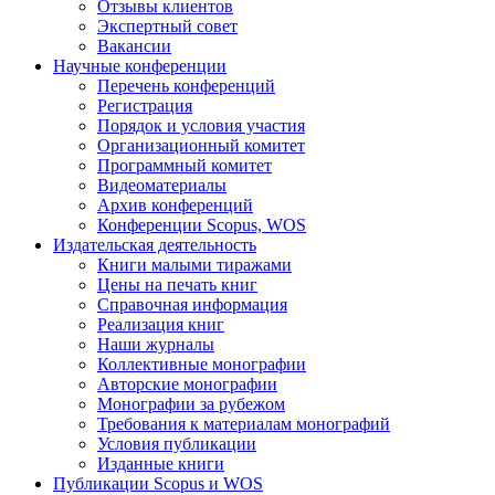
Отзывы клиентов
Экспертный совет
Вакансии
Научные конференции
Перечень конференций
Регистрация
Порядок и условия участия
Организационный комитет
Программный комитет
Видеоматериалы
Архив конференций
Конференции Scopus, WOS
Издательская деятельность
Книги малыми тиражами
Цены на печать книг
Справочная информация
Реализация книг
Наши журналы
Коллективные монографии
Авторские монографии
Монографии за рубежом
Требования к материалам монографий
Условия публикации
Изданные книги
Публикации Scopus и WOS