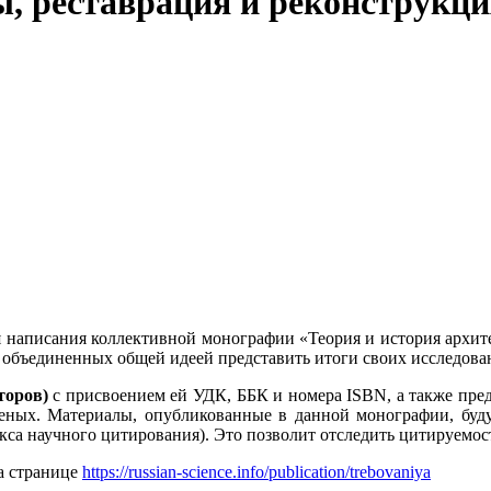
ы, реставрация и реконструкц
я написания коллективной монографии «Теория и история архит
в, объединенных общей идеей представить итоги своих исследова
торов)
с присвоением ей УДК, ББК и номера ISBN, а также пре
ых. Материалы, опубликованные в данной монографии, будут раз
са научного цитирования). Это позволит отследить цитируемос
а странице
https://russian-science.info/publication/trebovaniya