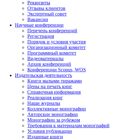
Реквизиты
Отзывы клиентов
Экспертный совет
Вакансии
Научные конференции
Перечень конференций
Регистрация
Порядок и условия участия
Организационный комитет
Программный комитет
Видеоматериалы
Архив конференций
Конференции Scopus, WOS
Издательская деятельность
Книги малыми тиражами
Цены на печать книг
Справочная информация
Реализация книг
Наши журналы
Коллективные монографии
Авторские монографии
Монографии за рубежом
Требования к материалам монографий
Условия публикации
Изданные книги