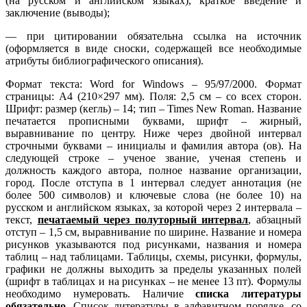
(на русском и английском языках), краткое введение и
заключение (выводы);
— при цитировании обязательна ссылка на источник
(оформляется в виде сноски, содержащей все необходимые
атрибуты библиографического описания).
Формат текста: Word for Windows – 95/97/2000. Формат
страницы: А4 (210×297 мм). Поля: 2,5 см – со всех сторон.
Шрифт: размер (кегль) – 14; тип – Times New Roman. Название
печатается прописными буквами, шрифт – жирный,
выравнивание по центру. Ниже через двойной интервал
строчными буквами – инициалы и фамилия автора (ов). На
следующей строке – ученое звание, ученая степень и
должность каждого автора, полное название организации,
город. После отступа в 1 интервал следует аннотация (не
более 500 символов) и ключевые слова (не более 10) на
русском и английском языках, за которой через 2 интервала –
текст,
печатаемый через полуторный интервал
, абзацный
отступ – 1,5 см, выравнивание по ширине. Название и номера
рисунков указываются под рисунками, названия и номера
таблиц – над таблицами. Таблицы, схемы, рисунки, формулы,
графики не должны выходить за пределы указанных полей
(шрифт в таблицах и на рисунках – не менее 13 пт). Формулы
необходимо нумеровать. Наличие
списка литературы
обязательно
. Список литературы в алфавитном порядке, со