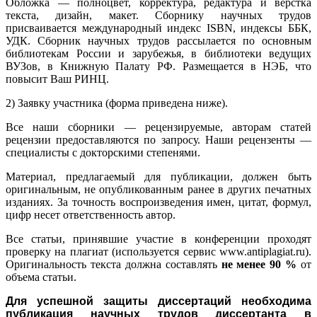
Обложка — полноцвет, корректура, редактура и верстка
текста, дизайн, макет. Сборнику научных трудов
присваивается международный индекс ISBN, индексы ББК,
УДК. Сборник научных трудов рассылается по основным
библиотекам России и зарубежья, в библиотеки ведущих
ВУЗов, в Книжную Палату РФ. Размещается в НЭБ, что
повысит Ваш РИНЦ.
2) Заявку участника (форма приведена ниже).
Все наши сборники — рецензируемые, авторам статей
рецензии предоставляются по запросу. Наши рецензенты —
специалисты с докторскими степенями.
Материал, предлагаемый для публикации, должен быть
оригинальным, не опубликованным ранее в других печатных
изданиях. За точность воспроизведения имен, цитат, формул,
цифр несет ответственность автор.
Все статьи, принявшие участие в конференции проходят
проверку на плагиат (используется сервис www.antiplagiat.ru).
Оригинальность текста должна составлять
не менее 90 %
от
объема статьи.
Для успешной защиты диссертаций необходима
публикация научных трудов диссертанта в