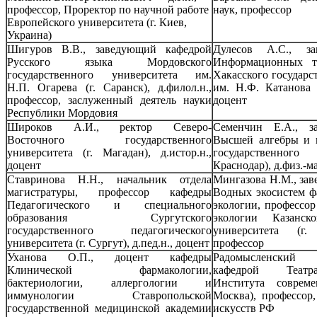
профессор, Проректор по научной работе
наук, профессор
Европейского университета (г. Киев,
Украина)
Шигуров В.В., заведующий кафедрой
Дулесов А.С., за
Русского языка Мордовского
Информационных т
государственного университета им.
Хакасского государс
Н.П. Огарева (г. Саранск), д.филол.н.,
им. Н.Ф. Катанова (
профессор, заслуженный деятель науки
доцент
Республики Мордовия
Широков А.И., ректор Северо-
Семенчин Е.А., з
Восточного государственного
Высшей алгебры и 
университета (г. Магадан), д.истор.н.,
государственного
доцент
Краснодар), д.физ.-ма
Ставринова Н.Н., начальник отдела
Мингазова Н.М., за
магистратуры, профессор кафедры
Водных экосистем ф
Педагогического и специального
экологии, профессо
образования Сургутского
экологии Казанско
государственного педагогического
университета (г.
университета (г. Сургут), д.пед.н., доцент
профессор
Уханова О.П., доцент кафедры
Радомысленский 
Клинической фармакологии,
кафедрой Театра
бактериологии, аллергологии и
Института совреме
иммунологии Ставропольской
Москва), профессор
государственной медицинской академии
искусств РФ