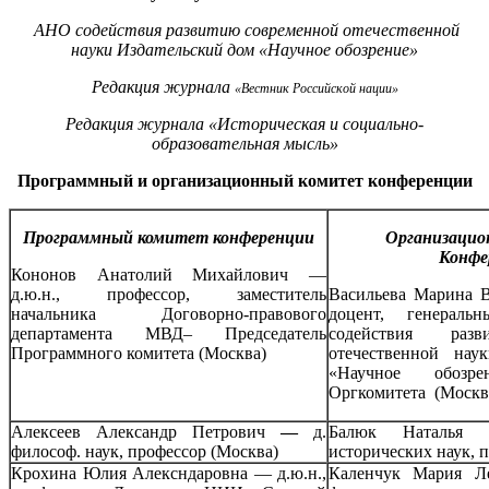
АНО содействия развитию современной отечественной
науки Издательский дом «Научное обозрение»
Редакция журнала
«Вестник Российской нации»
Редакция журнала «Историческая и социально-
образовательная мысль»
Программный и организационный комитет конференции
Программный комитет конференции
Организаци
Конфе
Кононов Анатолий Михайлович —
д.ю.н., профессор, заместитель
Васильева Марина В
начальника Договорно-правового
доцент, генерал
департамента МВД– Председатель
содействия разв
Программного комитета (Москва)
отечественной нау
«Научное обозрен
Оргкомитета (Москв
Алексеев Александр Петрович
—
д.
Балюк Наталья А
философ. наук, профессор (Москва)
исторических наук, 
Крохина Юлия Алексндаровна — д.ю.н.,
Каленчук Мария Л