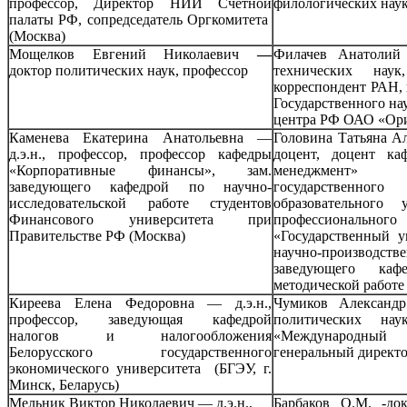
профессор, Директор НИИ Счетной
филологических наук
палаты РФ, сопредседатель Оргкомитета
(Москва)
Мощелков Евгений Николаевич
—
Филачев Анатолий
доктор политических наук, профессор
технических наук
корреспондент РАН,
Государственного на
центра РФ ОАО «Ор
Каменева Екатерина Анатольевна —
Головина Татьяна Ал
д.э.н., профессор, профессор кафедры
доцент, доцент к
«Корпоративные финансы», зам.
менеджмент»
заведующего кафедрой по научно-
государственн
исследовательской работе студентов
образовательного
Финансового университета при
профессиональн
Правительстве РФ (Москва)
«Государственный у
научно-производств
заведующего каф
методической работе
Киреева Елена Федоровна — д.э.н.,
Чумиков Александр
профессор, заведующая кафедрой
политических нау
налогов и налогообложения
«Международны
Белорусского государственного
генеральный директ
экономического университета (БГЭУ, г.
Минск, Беларусь)
Мельник Виктор Николаевич — д.э.н.,
Барбаков О.М. -до