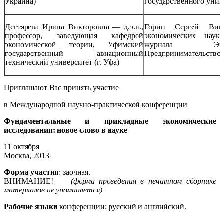
Украина)
государственного унив
Дегтярева Ирина Викторовна — д.э.н.,
Горин Сергей Ви
профессор, заведующая кафедрой
экономических нау
экономической теории, Уфимский
журнала Э
государственный авиационный
Предпринимательство 
технический университет (г. Уфа)
Приглашают Вас принять участие
в Международной научно-практической конференции
Фундаментальные и прикладные экономические
исследования: новое слово в науке
11 октября
Москва, 2013
Форма участия
: заочная.
ВНИМАНИЕ!
(форма проведения в печатном сборнике
материалов не упоминается).
Рабочие языки
конференции: русский и английский.