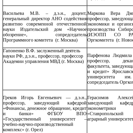
Васильева М.В. – д.э.н., доцент,
Маркова Вера Дми
генеральный директор АНО содействия
профессор, заведующ
развитию современной отечественной
экономики и органи
науки Издательский дом «Научное
производства Сибир
обозрение», сопредседатель
(ИЭОПП СО РАН)
Программного комитета (г. Москва)
Оргкомитета (г. Ново
Гапоненко В.Ф. заслуженный деятель
Парфенова Людмила 
науки РФ, д.э.н., профессор, профессор
профессор, дека
Академии управления МВД (г. Москва)
факультета, заведую
и кредит» Ярославск
университета и
сопредседатель Оргко
Греков Игорь Евгеньевич — д.э.н.,
Герасимов Алек
профессор, заведующий кафедрой
заведующий кафе
«Финансы, денежное обращение, кредит
эконометри
и банки» ФГБОУ ВПО
«Ставропольский
«Государственный университет –
аграрный университет
учебно-научно-производственный
комплекс» (г. Орел)