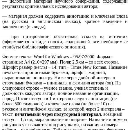
— целостный материал научного содержания, содержащий
результаты оригинальных исследований автора;
— материал должен содержать аннотацию и ключевые слова
(на русском и английском языках), краткое введение и
заключение (выводы);
— при цитировании обязательна ссылка на источник
(оформляется в виде сноски, содержащей все необходимые
атрибуты библиографического описания).
Формат текста: Word for Windows – 95/97/2000. Формат
страницы: А4 (210×297 мм). Поля: 2,5 см – со всех сторон.
Шрифт: размер (кегль) – 14; тип – Times New Roman. Название
печатается прописными буквами, шрифт – жирный,
выравнивание по центру. Ниже через двойной интервал
строчными буквами – инициалы и фамилия автора (ов). На
следующей строке – ученое звание, ученая степень и
должность каждого автора, полное название организации,
город. После отступа в 1 интервал следует аннотация (не
более 500 символов) и ключевые слова (не более 10) на
русском и английском языках, за которой через 2 интервала –
текст,
печатаемый через полуторный интервал
, абзацный
отступ – 1,5 см, выравнивание по ширине. Название и номера
рисунков указываются под рисунками, названия и номера
таблиц – над таблицами. Таблицы, схемы, рисунки, формулы,