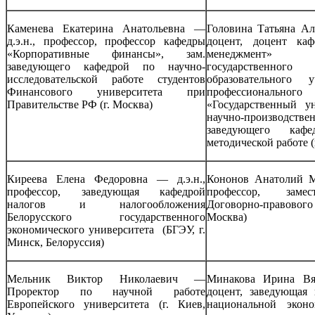
Каменева Екатерина Анатольевна —
Головина Татьяна Ал
д.э.н., профессор, профессор кафедры
доцент, доцент ка
«Корпоративные финансы», зам.
менеджмент»
заведующего кафедрой по научно-
государственн
исследовательской работе студентов
образовательного 
Финансового университета при
профессиональн
Правительстве РФ (г. Москва)
«Государственный у
научно-производстве
заведующего каф
методической работе (
Киреева Елена Федоровна — д.э.н.,
Кононов Анатолий М
профессор, заведующая кафедрой
профессор, замес
налогов и налогообложения
Договорно-правового
Белорусского государственного
Москва)
экономического университета (БГЭУ, г.
Минск, Белоруссия)
Мельник Виктор Николаевич —
Минакова Ирина Вяч
Проректор по научной работе
доцент, заведующая
Европейского университета (г. Киев,
национальной экон