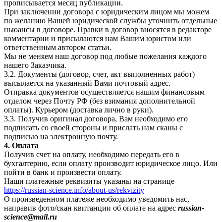
прописывается месяц публикации.
При заключении договора с юридическим лицом мы можем
по желанию Вашей юридической службы уточнить отдельные
ньюансы в договоре. Правки в договор вносятся в редакторе
комментарии и присылаются нам Вашим юристом или
ответственным автором статьи.
Мы не меняем наш договор под любые пожелания каждого
нашего Заказчика.
3.2. Документы (договор, счет, акт выполненных работ)
высылается на указанный Вами почтовый адрес.
Отправка документов осуществляется нашим финансовым
отделом через Почту РФ (без взимания дополнительной
оплаты). Курьером (доставка лично в руки).
3.3. Получив оригинал договора, Вам необходимо его
подписать со своей стороны и прислать нам сканы с
подписью на электронную почту.
4. Оплата
Получив счет на оплату, необходимо передать его в
бухгалтерию, если оплату производит юридическое лицо. Или
пойти в банк и произвести оплату.
Наши платежные реквизиты указаны на странице
https://russian-science.info/about-us/rekvizity
О произведенном платеже необходимо уведомить нас,
направив фото/скан квитанции об оплате на адрес
russian-
science@mail.ru