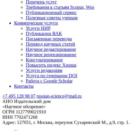
Перечень услуг
Требования к статьям Scopus, Wos
Публикационный сервис
Полезные советы ученым
Коммерческие услуги
Услуги НИР
Публикации ВАК
Письменные переводы
Перевод научных статей
Научное редактирование
Научное рецензирование
Консультирование
Повысить индекс Хирша
Услуги редакциям
Услуга по генерации DOI
Работа с Google Scholar
Контакты
+7 495 128 98 07
russian-science@mail.ru
АНО Издательский дом
«Научное обозрение»
ОГРН 1127799021910
ИНН 7702471268
Адрес: 127051, г. Москва, переулок Сухаревский М., д.9, стр. 1.