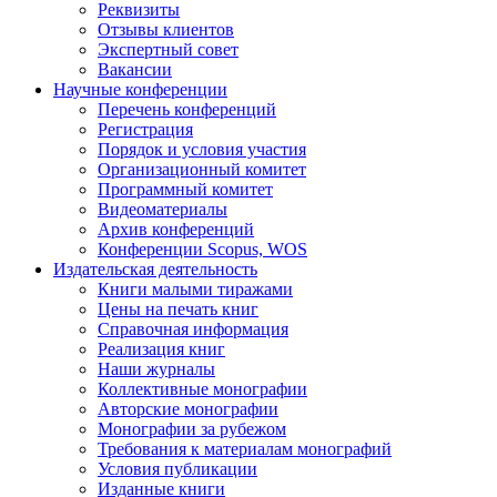
Реквизиты
Отзывы клиентов
Экспертный совет
Вакансии
Научные конференции
Перечень конференций
Регистрация
Порядок и условия участия
Организационный комитет
Программный комитет
Видеоматериалы
Архив конференций
Конференции Scopus, WOS
Издательская деятельность
Книги малыми тиражами
Цены на печать книг
Справочная информация
Реализация книг
Наши журналы
Коллективные монографии
Авторские монографии
Монографии за рубежом
Требования к материалам монографий
Условия публикации
Изданные книги