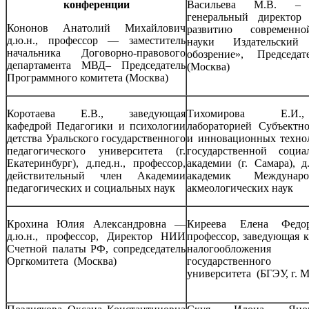
конференции
Васильева М.В. – д
генеральный директор
Кононов Анатолий Михайлович
развитию современно
д.ю.н., профессор — заместитель
науки Издательски
начальника Договорно-правового
обозрение», Председа
департамента МВД– Председатель
(Москва)
Программного комитета (Москва)
Коротаева Е.В., заведующая
Тихомирова Е.И.
кафедрой Педагогики и психологии
лабораторией Субъектн
детства Уральского государственного
и инновационных техно
педагогического университета
(г.
государственной социа
Екатеринбург), д.пед.н., профессор,
академии (г. Самара), д.
действительный член Академии
академик Междунар
педагогических и социальных наук
акмеологических наук
Крохина Юлия Александровна —
Киреева Елена Федо
д.ю.н., профессор, Директор НИИ
профессор, заведующая 
Счетной палаты РФ, сопредседатель
налогообложения 
Оргкомитета (Москва)
государственного 
университета (БГЭУ, г. М