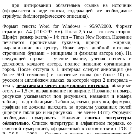
— при цитировании обязательна ссылка на источник
(оформляется в виде сноски, содержащей все необходимые
атрибуты библиографического описания).
Формат текста: Word for Windows – 95/97/2000. Формат
страницы: А4 (210×297 мм). Поля: 2,5 см – со всех сторон.
Шрифт: размер (кегль) – 14; тип – Times New Roman. Название
печатается прописными буквами, шрифт – жирный,
выравнивание по центру. Ниже через двойной интервал
строчными буквами – инициалы и фамилия автора (ов). На
следующей строке – ученое звание, ученая степень и
должность каждого автора, полное название организации,
город. После отступа в 1 интервал следует аннотация (не
более 500 символов) и ключевые слова (не более 10) на
русском и английском языках, за которой через 2 интервала –
текст,
печатаемый через полуторный интервал
, абзацный
отступ – 1,5 см, выравнивание по ширине. Название и номера
рисунков указываются под рисунками, названия и номера
таблиц – над таблицами. Таблицы, схемы, рисунки, формулы,
графики не должны выходить за пределы указанных полей
(шрифт в таблицах и на рисунках – не менее 13 пт). Формулы
необходимо нумеровать. Наличие
списка литературы
обязательно
. С
писок литературы в алфавитном порядке, со
сквозной нумерацией, оформленный в соответствии с ГОСТ
Р 7.0.5 – 2008 . Ссылки в тексте на соответствующий