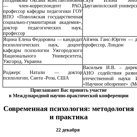
Позднякова Оксана Константиновна
Скуя Илона Яновн
— член-корреспондент РАО,
Даугавпилсский универси
профессор кафедры педагогики ГОУ
ВПО «Поволжская государственная
социально-гуманитарная академия»,
доктор педагогических наук,
профессор
Яцина Елена Федоровна — кандидат
Айзенк Ганс-Юрген — д
психологических наук, доцент
профессор, Лондон
кафедры психологии Ужгородского
Национального Университета,
Ужгород, Украина
Васильев И.В. – дире
Роджерс Натали — доктор
АНО содействия разви
психологии, Санта -Роза, США
отечественной науки 
«Научное обозрение» (М
Приглашают Вас принять участие
в Международной научно-практической конференции
Современная психология: методология
и практика
22 декабря