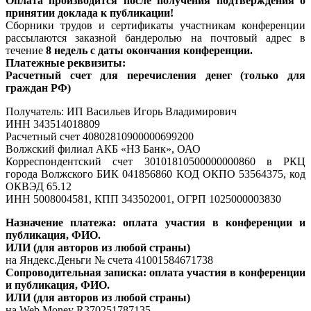
Оплата производится после получения подтверждения о
принятии доклада к публикации!
Сборники трудов и сертификаты участникам конференции
рассылаются заказной бандеролью на почтовый адрес в
течение
8 недель с даты окончания конференции.
Платежные реквизиты:
Расчетный счет для перечисления денег (только для
граждан РФ)
Получатель: ИП Васильев Игорь Владимирович
ИНН 343514018809
Расчетный счет 40802810900000699200
Волжский филиал АКБ «НЗ Банк», ОАО
Корреспондентский счет 30101810500000000860 в РКЦ
города Волжского БИК 041856860 КОД ОКПО 53564375, код
ОКВЭД 65.12
ИНН 5008004581, КПП 343502001, ОГРП 1025000003830
Назначение платежа: оплата участия в конференции и
публикация, ФИО.
ИЛИ (для авторов из любой страны)
на Яндекс.Деньги № счета 41001584671738
Сопроводительная записка:
оплата участия в конференции
и публикация,
ФИО.
ИЛИ (для авторов из любой страны)
на Web Money R370251787135