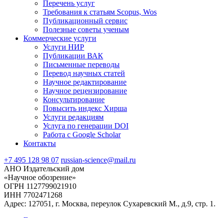
Перечень услуг
Требования к статьям Scopus, Wos
Публикационный сервис
Полезные советы ученым
Коммерческие услуги
Услуги НИР
Публикации ВАК
Письменные переводы
Перевод научных статей
Научное редактирование
Научное рецензирование
Консультирование
Повысить индекс Хирша
Услуги редакциям
Услуга по генерации DOI
Работа с Google Scholar
Контакты
+7 495 128 98 07
russian-science@mail.ru
АНО Издательский дом
«Научное обозрение»
ОГРН 1127799021910
ИНН 7702471268
Адрес: 127051, г. Москва, переулок Сухаревский М., д.9, стр. 1.