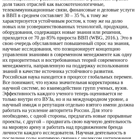
доля таких отраслей как высокотехнологичные,
телекоммуникационные связи, финансовые и деловые услуги
в ВВП в среднем составляет 30 – 35 %, к тому же
характеризуется устойчивым ростом, к тому же на долю
новых или усовершенствованных технологий, продукции,
оборудования, содержащих новые знания или решения,
приходится от 70 до 85% прироста ВВП (WBG, 2016.). Это в
свою очередь обуславливает повышенный спрос на знания,
научные исследования, что позиционирует концепцию
управления знаниями в современном менеджменте как одну
их приоритетных и востребованных теорий современного
менеджмента, направленную на поддержку использования
знаний в качестве источника устойчивого развития.
Российская наука находится в процессе глобальных перемен.
Все понимают, что нужна значительная корректировка в
научной системе, во взаимодействии групп ученых, вузов.
Эффективность каждого ученого теперь оценивается не
только внутри его ВУЗа, но и на международном уровне, а
научный имидж и репутация отдельно взятого имени должна
работать на усиление авторитета России. Для этого
необходимо, с одной стороны, предлагать новые прорывные
проекты, с другой – продвигать свою научную деятельность
на мировую арену и работать над продвижением бренда
личности каждого исследователя. Научная деятельность в
последние годы напрямую связана с индексом цитирования,