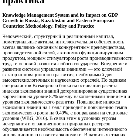
практика
Knowledge Management System and its Impact on GDP
Growth in Russia, Kazakhstan and Eastern European
Countries: Methodology, Policy and Practice
Человеческий, структурный и реляционный капитал,
нематериальные активы, интеллектуальная собственность
всегда являлись основным конкурентным преимуществом,
производительной силой, автономно функционирующим
продуктом, мощным стимулятором роста производительности
труда и основой развития любого государства. Внедрение и
развитие системы управления знаниями — это ключевой
фактор инновационного развития, необходимый для
высокотехнологичных и наукоемких отраслей. По оценкам
специалистов Всемирного банка на основании расчета
индекса экономики знаний детерминирована существенная
корреляция на уровне 87% между накопленными знаниями и
уровнем экономического развития. Повышение индекса
экономики знаний на 1 балл приводит к повышению темпа
экономического роста на 0,49%, с поправками на стартовые
условия (WBG, 2016). В связи этим в условиях угрозы
исчерпания и ограниченности природных ресурсов
обуславливается необходимость обеспечения интенсивного
инновационного развития экономики. В развитых странах