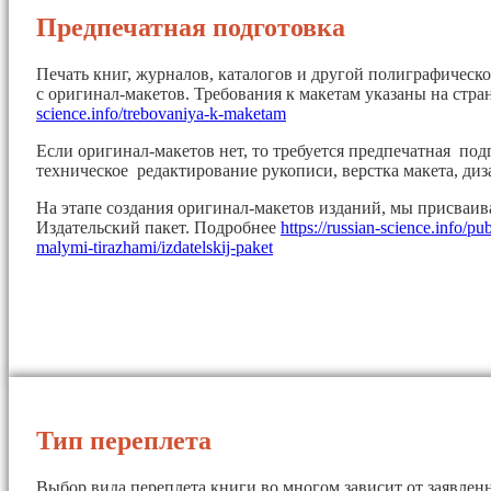
Предпечатная подготовка
Печать книг, журналов, каталогов и другой полиграфическ
с оригинал-макетов. Требования к макетам указаны на стр
science.info/trebovaniya-k-maketam
Если оригинал-макетов нет, то требуется предпечатная под
техническое редактирование рукописи, верстка макета, диз
На этапе создания оригинал-макетов изданий, мы присваи
Издательский пакет. Подробнее
https://russian-science.info/pu
malymi-tirazhami/izdatelskij-paket
Тип переплета
Выбор вида переплета книги во многом зависит от заявленн