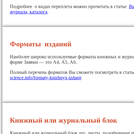
Подробнее о видах переплета можно прочитать в статье
Вы
журнала, каталога
.
Форматы изданий
Наиболее широко используемые форматы книжных и журна
форме Заявки — это А4, А5, А6.
Полный перечень форматов Вы сможете посмотреть в стат
science.info/formaty-knizhnyx-izdanij
Книжный или журнальный блок
Книжный или журнальный блок это листы, подобранные п