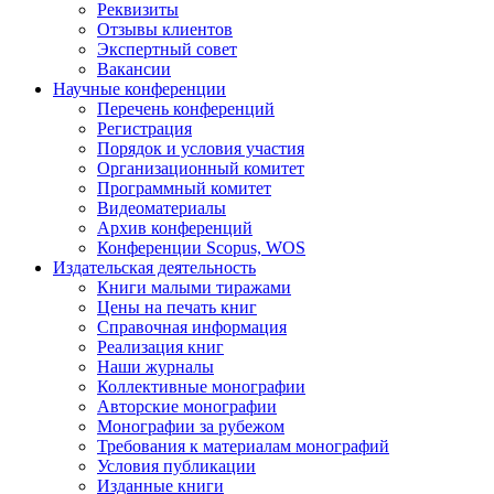
Реквизиты
Отзывы клиентов
Экспертный совет
Вакансии
Научные конференции
Перечень конференций
Регистрация
Порядок и условия участия
Организационный комитет
Программный комитет
Видеоматериалы
Архив конференций
Конференции Scopus, WOS
Издательская деятельность
Книги малыми тиражами
Цены на печать книг
Справочная информация
Реализация книг
Наши журналы
Коллективные монографии
Авторские монографии
Монографии за рубежом
Требования к материалам монографий
Условия публикации
Изданные книги